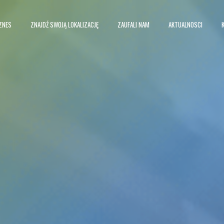
ZNES
ZNAJDŹ SWOJĄ LOKALIZACJĘ
ZAUFALI NAM
AKTUALNOSCI