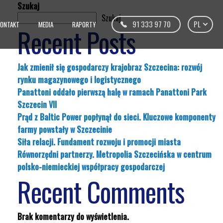
Szukaj
Szukaj
91 333 97 70
PL
KONTAKT
MEDIA
RAPORTY
Recent Posts
Jak zmienił się gospodarczy krajobraz Szczecina: rozwój
rynku magazynowego i logistycznego
Panattoni oddało pierwszą halę w ramach Panattoni Park
Szczecin VII
Prąd z Baltic Power popłynął do sieci. Kluczowe komponenty
farmy powstały w Szczecinie
Siła relacji. Fundament rozwoju i promocji miasta
Równorzędni partnerzy. Metropolia Szczecińska w centrum
polsko-niemieckiej współpracy gospodarczej
Recent Comments
Brak komentarzy do wyświetlenia.