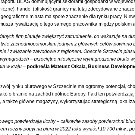
raportu BEAS dominującymi sektorami gospodarki w województ
miczne), handel (bliskość granicy ma tutaj zdecydowane znaczen
eograficzne miasta ma spore znaczenie dla rynku pracy. Niew
wymusza rywalizację o tego samego pracownika między polskim
anych firm planuje zwiększyć zatrudnienie, co wskazuje na du
ztwie zachodniopomorskim jednym z głównych celów powinno b
inie i związanie zawodowe z regionem. Obecnie Szczecin plasuj
ynagrodzeń – przeciętne miesięczne wynagrodzenie brutto wyn
ia w kraju
–
podkreśla Mateusz Otkała, Business Developme
ozwój rynku biurowego w Szczecinie ma ogromny potencjał, ch
ko o bramie na zachód i północ Europy. Fakt ten potwierdzają d
, a także główne magazyny, wykorzystując strategiczną lokaliz
owego potwierdzają liczby – całkowite zasoby powierzchni biuro
em roczny popyt na biura w 2022 roku wyniósł 10 700 mkw., p