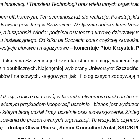
Innowacji i Transferu Technologii oraz wielu innych organizacj
em offshorowym. Ten scenariusz już się realizuje. Powstają kl
atrowych powstaną w Szczecinie. W styczniu duńska firma Ves
 a hiszpański Windar podpisał ostateczną umowę dzierżawy ter
u instalacyjnego. Od kilku lat Szczecin coraz częściej zauważa
nwestycje biurowe i magazynowe
–
komentuje Piotr Krzystek, 
 edukacyjna Szczecina jest szeroka, studenci mogą wybierać s
 niepublicznych. Najchętniej wybierany Uniwersytet Szczecińsk
nków finansowych, księgowych, jak i filologicznych zdobywają 
dukacji, a także na rozwój w kierunku otwierania nauki na bizne
 Świetnym przykładem kooperacji uczelnie -biznes jest wydarzen
 w którym biorą udział firmy, uczelnie oraz stowarzyszenia. Zi
sowania do prezentowanych organizacji. Te wszystkie czynności
ję
–
dodaje Oliwia Płoska, Senior Consultant Antal, SSC/BP