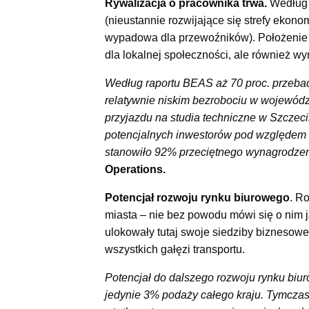
Rywalizacja o pracownika trwa.
Według 
(nieustannie rozwijające się strefy ekono
wypadowa dla przewoźników). Położenie g
dla lokalnej społeczności, ale również 
Według raportu BEAS aż 70 proc. przebad
relatywnie niskim bezrobociu w wojewód
przyjazdu na studia techniczne w Szczec
potencjalnych inwestorów pod względem w
stanowiło 92% przeciętnego wynagrodzen
Operations.
Potencjał rozwoju rynku biurowego
. R
miasta – nie bez powodu mówi się o nim ja
ulokowały tutaj swoje siedziby biznesowe
wszystkich gałęzi transportu.
Potencjał do dalszego rozwoju rynku biur
jedynie 3% podaży całego kraju. Tymczas