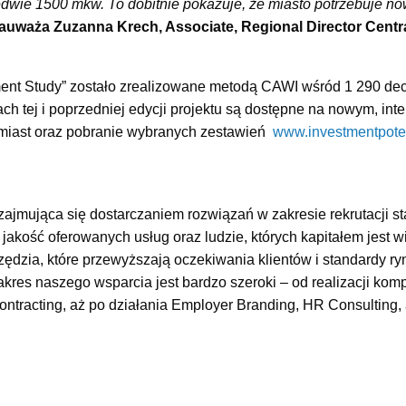
dwie 1500 mkw. To dobitnie pokazuje, że miasto potrzebuje no
auważa Zuzanna Krech, Associate, Regional Director Centr
nt Study” zostało zrealizowane metodą CAWI wśród 1 290 dec
h tej i poprzedniej edycji projektu są dostępne na nowym, in
miast oraz pobranie wybranych zestawień
www.investmentpoten
zajmująca się dostarczaniem rozwiązań w zakresie rekrutacji st
akość oferowanych usług oraz ludzie, których kapitałem jest 
rzędzia, które przewyższają oczekiwania klientów i standardy 
kres naszego wsparcia jest bardzo szeroki – od realizacji komp
ontracting, aż po działania Employer Branding, HR Consulting