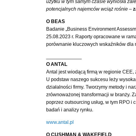
użytku w tym samym czasie wyniosła zale
potencjalnych najemców wciąż rośnie
–
z
O BEAS
Badanie „Business Environment Assessme
25.08.2023 r. Raporty opracowane w ramac
porównanie kluczowych wskaźników dla 
_____________
O ANTAL
Antal jest wiodącą firmą w regionie CEE, 
U podstaw naszego sukcesu leży wysoka j
działalności firmy. Tworzymy metody i na
zrównoważonej transformacji w branży. Za
poprzez outsourcing usług, w tym RPO i c
badań i analizy rynku.
www.antal.pl
O CUSHMAN & WAKEFIELD