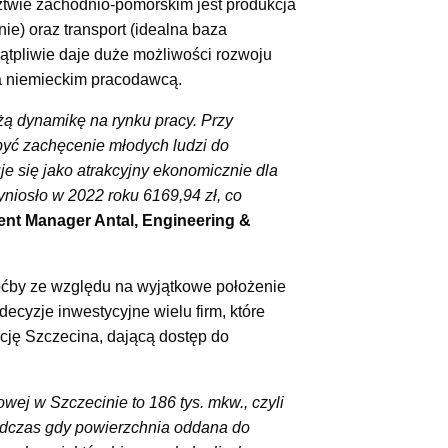
wie zachodnio-pomorskim jest produkcja
ie) oraz transport (idealna baza
ątpliwie daje duże możliwości rozwoju
 a niemieckim pracodawcą.
żą dynamikę na rynku pracy. Przy
yć zachęcenie młodych ludzi do
e się jako atrakcyjny ekonomicznie dla
iosło w 2022 roku 6169,94 zł, co
nt Manager Antal, Engineering &
oćby ze względu na wyjątkowe położenie
ecyzje inwestycyjne wielu firm, które
ację Szczecina, dającą dostęp do
wej w Szczecinie to 186 tys. mkw., czyli
odczas gdy powierzchnia oddana do