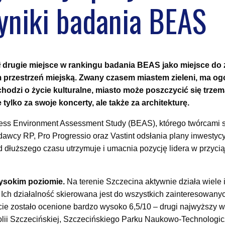
yniki badania BEAS
jął drugie miejsce w rankingu badania BEAS jako miejsce do 
 przestrzeń miejską. Zwany czasem miastem zieleni, ma og
 chodzi o życie kulturalne, miasto może poszczycić się trze
tylko za swoje koncerty, ale także za architekturę.
iness Environment Assessment Study (BEAS), którego twórcami s
wcy RP, Pro Progressio oraz Vastint odsłania plany inwestycy
 dłuższego czasu utrzymuje i umacnia pozycję lidera w przyciąg
wysokim poziomie.
Na terenie Szczecina aktywnie działa wiele i
 Ich działalność skierowana jest do wszystkich zainteresowan
cie zostało ocenione bardzo wysoko 6,5/10 – drugi najwyższy w
olii Szczecińskiej, Szczecińskiego Parku Naukowo-Technolog