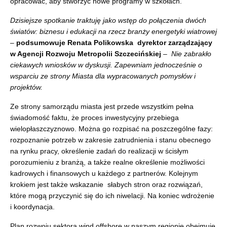
opracować, aby stworzyć nowe programy w szkołach.
Dzisiejsze spotkanie traktuję jako wstęp do połączenia dwóch
światów: biznesu i edukacji na rzecz branży energetyki wiatrowej
–
podsumowuje Renata Polikowska dyrektor zarządzający
w Agencji Rozwoju Metropolii Szczecińskiej
– Nie zabrakło
ciekawych wniosków w dyskusji. Zapewniam jednocześnie o
wsparciu ze strony Miasta dla wypracowanych pomysłów i
projektów.
Ze strony samorządu miasta jest przede wszystkim pełna
świadomość faktu, że proces inwestycyjny przebiega
wielopłaszczyznowo. Można go rozpisać na poszczególne fazy:
rozpoznanie potrzeb w zakresie zatrudnienia i stanu obecnego
na rynku pracy, określenie zadań do realizacji w ścisłym
porozumieniu z branżą, a także realne określenie możliwości
kadrowych i finansowych u każdego z partnerów. Kolejnym
krokiem jest także wskazanie słabych stron oraz rozwiązań,
które mogą przyczynić się do ich niwelacji. Na koniec wdrożenie
i koordynacja.
Plan rozwoju sektora wind offshore w naszym regionie obejmuje