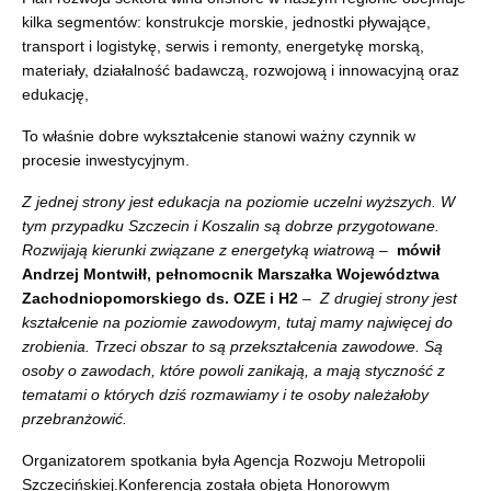
kilka segmentów: konstrukcje morskie, jednostki pływające,
transport i logistykę, serwis i remonty, energetykę morską,
materiały, działalność badawczą, rozwojową i innowacyjną oraz
edukację,
To właśnie dobre wykształcenie stanowi ważny czynnik w
procesie inwestycyjnym.
Z jednej strony jest edukacja na poziomie uczelni wyższych. W
tym przypadku Szczecin i Koszalin są dobrze przygotowane.
Rozwijają kierunki związane z energetyką wiatrową –
mówił
Andrzej Montwiłł, pełnomocnik Marszałka Województwa
Zachodniopomorskiego ds. OZE i H2
– Z drugiej strony jest
kształcenie na poziomie zawodowym, tutaj mamy najwięcej do
zrobienia. Trzeci obszar to są przekształcenia zawodowe. Są
osoby o zawodach, które powoli zanikają, a mają styczność z
tematami o których dziś rozmawiamy i te osoby należałoby
przebranżowić.
Organizatorem spotkania była Agencja Rozwoju Metropolii
Szczecińskiej.Konferencja została objęta Honorowym