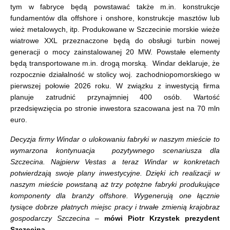
tym w fabryce będą powstawać także m.in. konstrukcje
fundamentów dla offshore i onshore, konstrukcje masztów lub
wież metalowych, itp. Produkowane w Szczecinie morskie wieże
wiatrowe XXL przeznaczone będą do obsługi turbin nowej
generacji o mocy zainstalowanej 20 MW. Powstałe elementy
będą transportowane m.in. drogą morską. Windar deklaruje, że
rozpocznie działalność w stolicy woj. zachodniopomorskiego w
pierwszej połowie 2026 roku. W związku z inwestycją firma
planuje zatrudnić przynajmniej 400 osób. Wartość
przedsięwzięcia po stronie inwestora szacowana jest na 70 mln
euro.
Decyzja firmy Windar o ulokowaniu fabryki w naszym mieście to
wymarzona kontynuacja pozytywnego scenariusza dla
Szczecina. Najpierw Vestas a teraz Windar w konkretach
potwierdzają swoje plany inwestycyjne. Dzięki ich realizacji w
naszym mieście powstaną aż trzy potężne fabryki produkujące
komponenty dla branży offshore. Wygenerują one łącznie
tysiące dobrze płatnych miejsc pracy i trwałe zmienią krajobraz
gospodarczy Szczecina –
mówi Piotr Krzystek prezydent
Szczecina