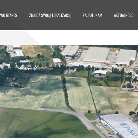
WÓJ BIZNES
ZNAJDŹ SWOJĄ LOKALIZACJĘ
ZAUFALI NAM
AKTUALNOŚCI