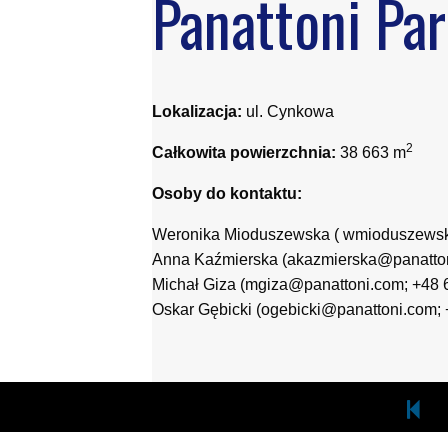
Panattoni Par
Lokalizacja:
ul. Cynkowa
2
Całkowita powierzchnia:
38 663 m
Osoby do kontaktu:
Weronika Mioduszewska ( wmioduszewsk
Anna Kaźmierska (akazmierska@panatton
Michał Giza (mgiza@panattoni.com; +48 
Oskar Gębicki (ogebicki@panattoni.com; 