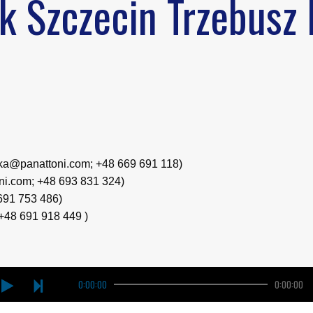
k Szczecin Trzebusz I
a@panattoni.com; +48 669 691 118)
i.com; +48 693 831 324)
691 753 486)
+48 691 918 449 )
0:00:00
0:00:00