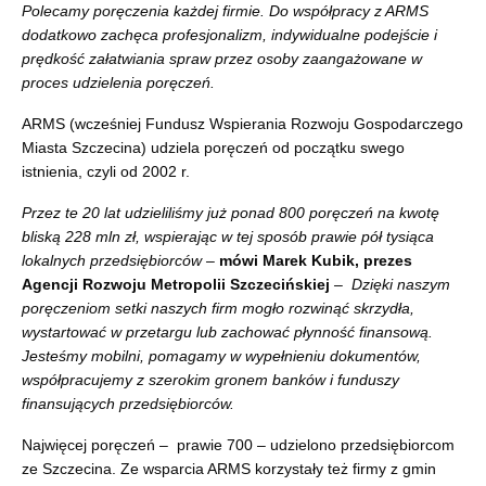
Polecamy poręczenia każdej firmie. Do współpracy z ARMS
dodatkowo zachęca profesjonalizm, indywidualne podejście i
prędkość załatwiania spraw przez osoby zaangażowane w
proces udzielenia poręczeń.
ARMS (wcześniej Fundusz Wspierania Rozwoju Gospodarczego
Miasta Szczecina) udziela poręczeń od początku swego
istnienia, czyli od 2002 r.
Przez te 20 lat udzieliliśmy już ponad 800 poręczeń na kwotę
bliską 228 mln zł, wspierając w tej sposób prawie pół tysiąca
lokalnych przedsiębiorców –
mówi Marek Kubik, prezes
Agencji Rozwoju Metropolii Szczecińskiej
– Dzięki naszym
poręczeniom setki naszych firm mogło rozwinąć skrzydła,
wystartować w przetargu lub zachować płynność finansową.
Jesteśmy mobilni, pomagamy w wypełnieniu dokumentów,
współpracujemy z szerokim gronem banków i funduszy
finansujących przedsiębiorców.
Najwięcej poręczeń – prawie 700 – udzielono przedsiębiorcom
ze Szczecina. Ze wsparcia ARMS korzystały też firmy z gmin