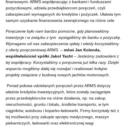
finansowymi. ARMS współpracując z bankami i funduszami
pożyczkowymi, udziela przedsiębiorcom poręczeń, czyli
zabezpieczeń wymaganych do kredytów i pożyczek. Ułatwia tym
samym uzyskanie finansowania zewnętrznego na różne cele.
Poręczenie było nam bardzo pomocne, gdy planowaliśmy
inwestycje i w związku z tym wystąpiliśmy do banku o pożyczkę.
Wymagano od nas zabezpieczenia spłaty i wtedy korzystaliśmy
z oferty poręczeniowej ARMS –
mówi Jan Kolenda,
współwłaściciel spółki Jakol Yacht
– Jesteśmy zadowoleni z
tej współpracy. Korzystaliśmy z poręczenia już kilka razy. Dzięki
wsparciu mogliśmy dalej się rozwijać i realizować kolejne
projekty związane z budową nowych jachtów motorowych.
Ponad połowa udzielanych poręczeń przez ARMS dotyczy
właśnie kredytów inwestycyjnych, które zostały zaciągnięte
przez przedsiębiorców na różne działania, np: na zakup
nieruchomości, gruntu i lokalu, środków transportu, w tym
ciągników, autobusu i koparko-ładowarki. Firmy korzystały też z
tej możliwości przy zakupie sprzętu medycznego, maszyn
piekarniczych, ładowarki oraz elektronicznej wagi