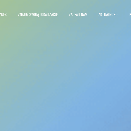
ZNES
ZNAJDŹ SWOJĄ LOKALIZACJĘ
ZAUFALI NAM
AKTUALNOSCI