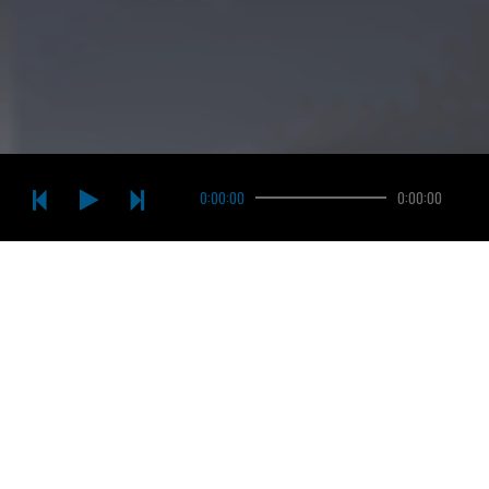
0:00:00
0:00:00
Masz pytania?
SKONTAKTUJ SIĘ Z NAMI.
Skontaktuj się z Agencją Rozwoju Metropolii Szczecińskiej
Sp. z o.o. i dowiedź się jak zainwestować w Szczecinie.