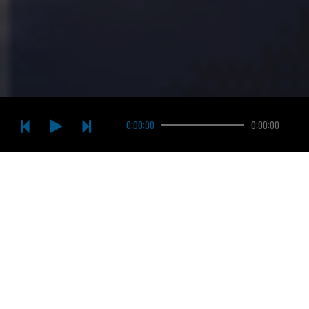
0:00:00
0:00:00
Masz pytania?
SKONTAKTUJ SIĘ Z NAMI.
Skontaktuj się z Agencją Rozwoju Metropolii Szczecińskiej
Sp. z o.o. i dowiedź się jak zainwestować w Szczecinie.