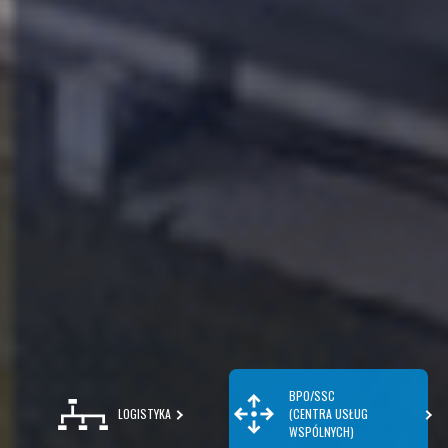
BPO/SSC
LOGISTYKA
(CENTRA USŁUG
WSPÓLNYCH)